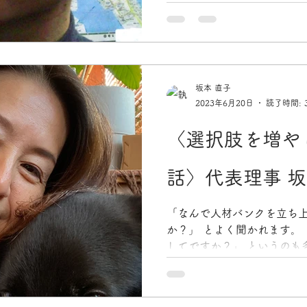
参画させてもらい今に至りま
40年か。...
坂本 直子
2023年6月20日
読了時間: 
〈選択肢を増や
話〉代表理事 坂
「なんで人材バンクを立ち
か？」 とよく聞かれます。
してですか？」 というのも
コミスク（コミュニティス
い時に 子どものための人材
た。 ...