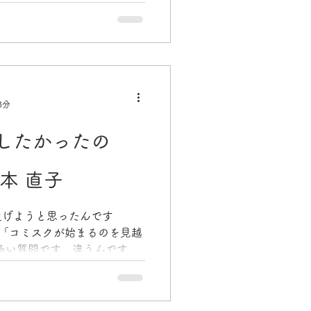
す。 残りの20年、はたまた
3分
したかったの
本 直子
上げようと思ったんです
 「コミスクが始まるのを見越
多い質問です。違うんです。
クール）の名前をまだ知らな
バンクの構想は生まれまし