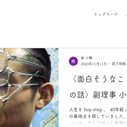
トップページ
峻 小磯
2023年11月11日
読了時間:
〈面白そうなこ
の話〉副理事 小磯 
人生を hop step 。 40
の着地点を探していました。
バンク」立ち上がった直後に